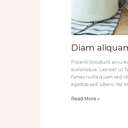
Diam aliquam
Potenti tincidunt arcu eu
scelerisque. Laoreet ut 
fames nulla quam sed nib
egestas sed. Libero nisl
Diam
Read More »
aliquam
sapien
lorem