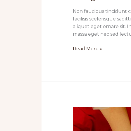
Non faucibus tincidunt 
facilisis scelerisque sagi
aliquet eget ornare sit. 
massa eget nec sed lectu
Congue
Read More »
faucibus
magna
in