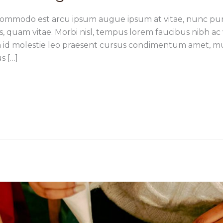
commodo est arcu ipsum augue ipsum at vitae, nunc pur
ttis, quam vitae. Morbi nisl, tempus lorem faucibus nibh ac
In id molestie leo praesent cursus condimentum amet, mus
s […]