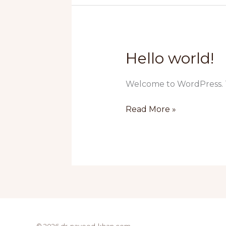
dapibus
in
Hello world!
Welcome to WordPress. This
Hello
Read More »
world!