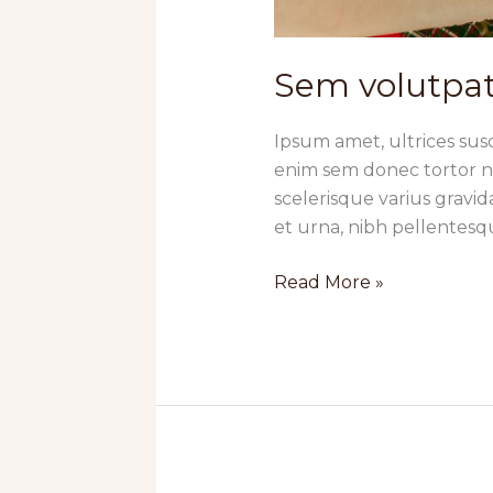
Sem volutpat
Ipsum amet, ultrices susci
enim sem donec tortor nu
scelerisque varius grav
et urna, nibh pellente
Sem
Read More »
volutpat
nec
bibendum
nec
viverra
rutrum