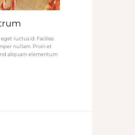
utrum
get luctus id. Facilisis
mper nullam. Proin et
ifend aliquam elementum