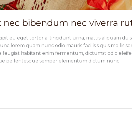
 nec bibendum nec viverra r
pit eu eget tortor a, tincidunt urna, mattis aliquam duis e
nc lorem quam nunc odio mauris facilisis quis mollis se
ida feugiat habitant enim fermentum, dictumst odio ele
sque pellentesque semper elementum dictum nunc